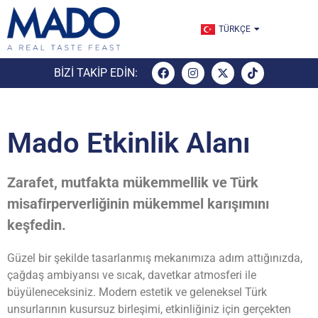
ENGLISH
TÜRKÇE
ESPAÑOL
BIZI TAKIP EDIN:
Mado Etkinlik Alanı
Zarafet, mutfakta mükemmellik ve Türk
misafirperverliğinin mükemmel karışımını
keşfedin.
Güzel bir şekilde tasarlanmış mekanımıza adım attığınızda,
çağdaş ambiyansı ve sıcak, davetkar atmosferi ile
büyüleneceksiniz. Modern estetik ve geleneksel Türk
unsurlarının kusursuz birleşimi, etkinliğiniz için gerçekten