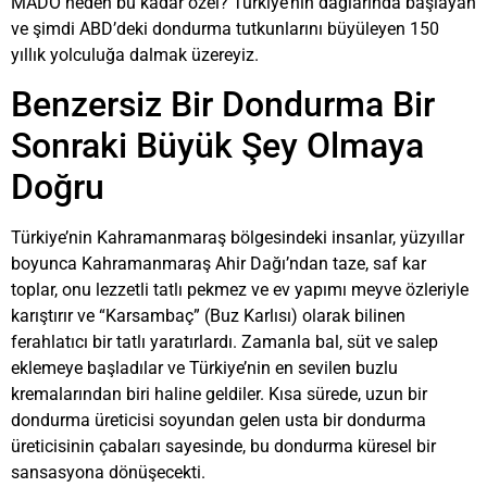
MADO neden bu kadar özel? Türkiye’nin dağlarında başlayan
ve şimdi ABD’deki dondurma tutkunlarını büyüleyen 150
yıllık yolculuğa dalmak üzereyiz.
Benzersiz Bir Dondurma Bir
Sonraki Büyük Şey Olmaya
Doğru
Türkiye’nin Kahramanmaraş bölgesindeki insanlar, yüzyıllar
boyunca Kahramanmaraş Ahir Dağı’ndan taze, saf kar
toplar, onu lezzetli tatlı pekmez ve ev yapımı meyve özleriyle
karıştırır ve “Karsambaç” (Buz Karlısı) olarak bilinen
ferahlatıcı bir tatlı yaratırlardı. Zamanla bal, süt ve salep
eklemeye başladılar ve Türkiye’nin en sevilen buzlu
kremalarından biri haline geldiler. Kısa sürede, uzun bir
dondurma üreticisi soyundan gelen usta bir dondurma
üreticisinin çabaları sayesinde, bu dondurma küresel bir
sansasyona dönüşecekti.