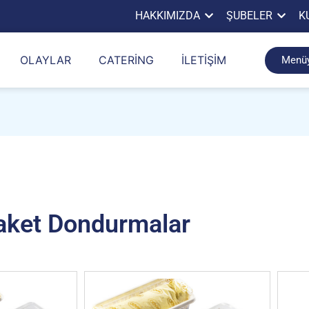
HAKKIMIZDA
ŞUBELER
K
OLAYLAR
CATERING
İLETIŞIM
Menüy
aket Dondurmalar