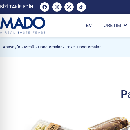
BIZI TAKIP EDIN:
EV
ÜRETİM
Anasayfa
»
Menü
»
Dondurmalar
»
Paket Dondurmalar
P