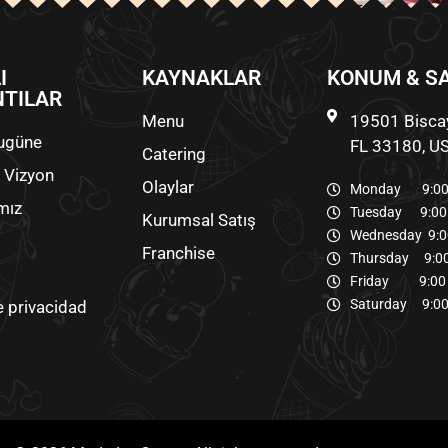
I
KAYNAKLAR
KONUM & S
TILAR
Menu
19501 Biscay
ugüne
FL 33180, U
Catering
 Vizyon
Olaylar
Monday 9:00 
mız
Tuesday 9:00 
Kurumsal Satış
Wednesday 9:0
Franchise
Thursday 9:00
Friday 9:00 
Saturday 9:00
e privacidad