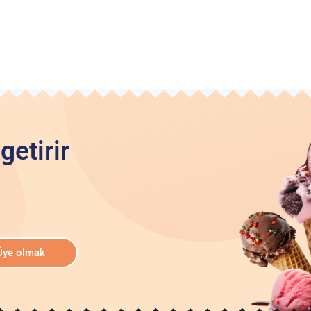
getirir
Üye olmak