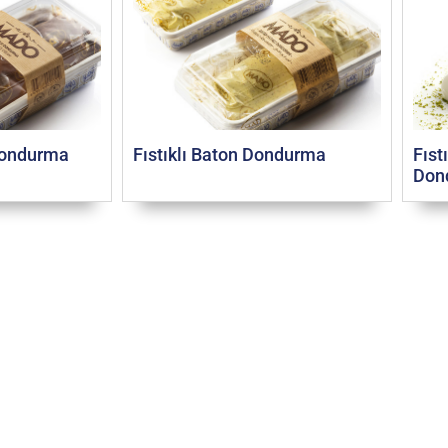
 Dondurma
Fıstıklı Baton Dondurma
Fıst
Don