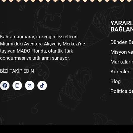
YARARL
BAĞLAN
Kahramanmaraş’ın zengin lezzetlerini
Dünden B
Miami’deki Aventura Alışveriş Merkezi’ne
taşıyan MADO Florida, otantik Türk
Misyon ve
dondurması ve tatlılarını sunuyor.
Markaları
BIZI TAKIP EDIN
Adresler
Blog
Política d