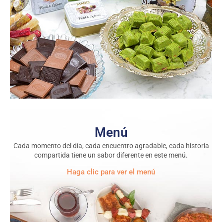
Menú
Cada momento del día, cada encuentro agradable, cada historia
Ca
compartida tiene un sabor diferente en este menú.
Haga clic para ver el menú