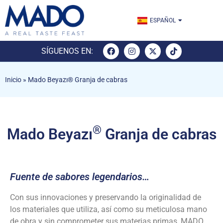
ENGLISH
ESPAÑOL
TÜRKÇE
SÍGUENOS EN:
Inicio
»
Mado Beyazı® Granja de cabras
®
Mado Beyazı
Granja de cabras
Fuente de sabores legendarios…
Con sus innovaciones y preservando la originalidad de
los materiales que utiliza, así como su meticulosa mano
de obra y sin comprometer sus materias primas, MADO