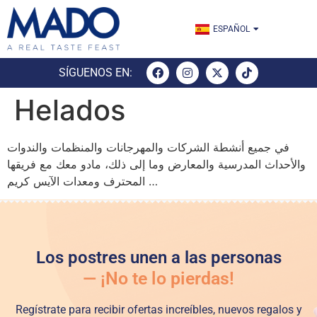
ENGLISH
ESPAÑOL
TÜRKÇE
SÍGUENOS EN:
Helados
في جميع أنشطة الشركات والمهرجانات والمنظمات والندوات
والأحداث المدرسية والمعارض وما إلى ذلك، مادو معك مع فريقها
المحترف ومعدات الآيس كريم …
Los postres unen a las personas
— ¡No te lo pierdas!
Regístrate para recibir ofertas increíbles, nuevos regalos y